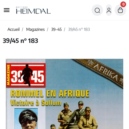
0
menu
Accueil
Magazines
39-45
39/45 n° 183
39/45 n° 183