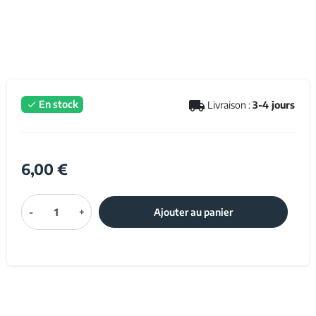
local_shipping
En stock
Livraison :
3-4 jours

6,00 €
-
+
Ajouter au panier