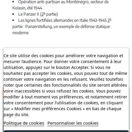
Opération anti-partisan au Monténégro, secteur de
Kolasin, été 1944
e
Le Panzer II (
2
partie)
e
Les lignes fortifiées allemandes en Italie 1943-1945
2
partie : Panzerstellung, un exemple de défense statique
moderne
Ce site utilise des cookies pour améliorer votre navigation et
mesurer l’audience. Pour donner votre consentement à leur
Les clients qui ont acheté ce produit ont
utilisation, appuyez sur le bouton Accepter. Si vous ne
également acheté :
souhaitez pas accepter les cookies, vous pouvez tout de même
continuer votre navigation en les refusant. Veuillez toutefois
noter que certaines des fonctionnalités du site seront altérées
voire inaccessibles si vous refusez les cookies. Vous pouvez
modifier à tout moment vos préférences, et notamment retirer
votre consentement pour l’utilisation de cookies, en cliquant
sur « Modifier mes préférences Cookies » en bas de chaque
page du site.
Politique de cookies
Personnaliser les cookies