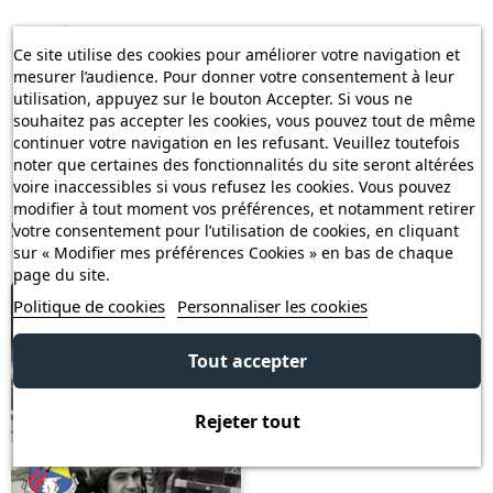
Les Éditions Heimdal ne sont pas tenues de vérifier et d'informer
Ce site utilise des cookies pour améliorer votre navigation et
le Client des droits de douane et taxes applicables ; il appartient
mesurer l’audience. Pour donner votre consentement à leur
au Client de se renseigner auprès des autorités compétentes de
utilisation, appuyez sur le bouton Accepter. Si vous ne
son pays.
souhaitez pas accepter les cookies, vous pouvez tout de même
continuer votre navigation en les refusant. Veuillez toutefois
noter que certaines des fonctionnalités du site seront altérées
voire inaccessibles si vous refusez les cookies. Vous pouvez
modifier à tout moment vos préférences, et notamment retirer
Souvent achetés ensemble
votre consentement pour l’utilisation de cookies, en cliquant
sur « Modifier mes préférences Cookies » en bas de chaque
page du site.
Politique de cookies
Personnaliser les cookies
Tout accepter
Rejeter tout