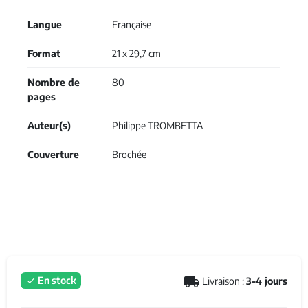
Langue
Française
Format
21 x 29,7 cm
Nombre de
80
pages
Auteur(s)
Philippe TROMBETTA
Couverture
Brochée
local_shipping
En stock
Livraison :
3-4 jours
