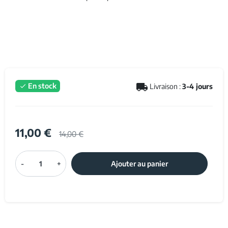
local_shipping
En stock
Livraison :
3-4 jours

11,00 €
14,00 €
-
+
Ajouter au panier